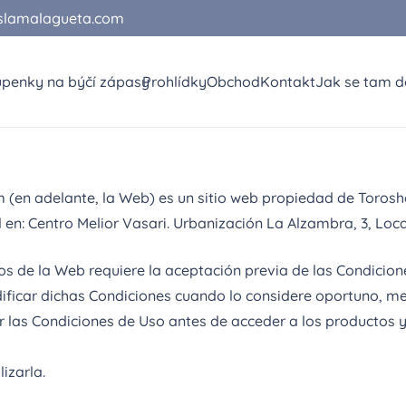
slamalagueta.com
upenky na býčí zápasy
Prohlídky
Obchod
Kontakt
Jak se tam d
en adelante, la Web) es un sitio web propiedad de Torosho
 en: Centro Melior Vasari. Urbanización La Alzambra, 3, Local
cios de la Web requiere la aceptación previa de las Condici
icar dichas Condiciones cuando lo considere oportuno, med
 las Condiciones de Uso antes de acceder a los productos y 
izarla.