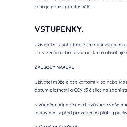
cena je pouze pro dospělé.
VSTUPENKY.
Uživatel si u pořadatele zakoupí vstupenk
potvrzením nebo fakturou, která obsahuje n
ZPŮSOBY NÁKUPU
Uživatel může platit kartami Visa nebo Ma
datum platnosti a CCV (3 číslice na zadní 
V žádném případě neuchováváme vaše banko
je povinen si před provedením platby pečli