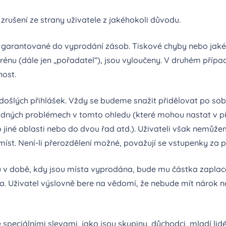
rušení ze strany uživatele z jakéhokoli důvodu.
 garantované do vyprodání zásob. Tiskové chyby nebo jaké
énu (dále jen „pořadatel“), jsou vyloučeny. V druhém případ
ost.
ošlých přihlášek. Vždy se budeme snažit přidělovat po so
dných problémech v tomto ohledu (které mohou nastat v př
 jiné oblasti nebo do dvou řad atd.). Uživateli však nemůž
míst. Není-li přerozdělení možné, považují se vstupenky za
ku v době, kdy jsou místa vyprodána, bude mu částka zaplac
. Uživatel výslovně bere na vědomí, že nebude mít nárok 
peciálními slevami, jako jsou skupiny, důchodci, mladí lid