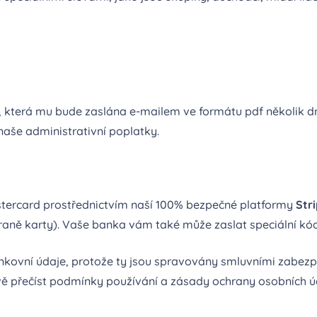
u, která mu bude zaslána e-mailem ve formátu pdf několik d
aše administrativní poplatky.
stercard prostřednictvím naší 100% bezpečné platformy
Str
straně karty). Vaše banka vám také může zaslat speciální kó
vní údaje, protože ty jsou spravovány smluvními zabezpe
vě přečíst podmínky používání a zásady ochrany osobních úd