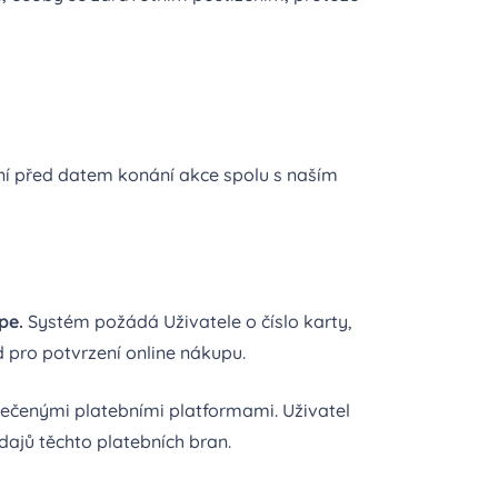
ní před datem konání akce spolu s naším
ipe.
Systém požádá Uživatele o číslo karty,
d pro potvrzení online nákupu.
čenými platebními platformami. Uživatel
ajů těchto platebních bran.