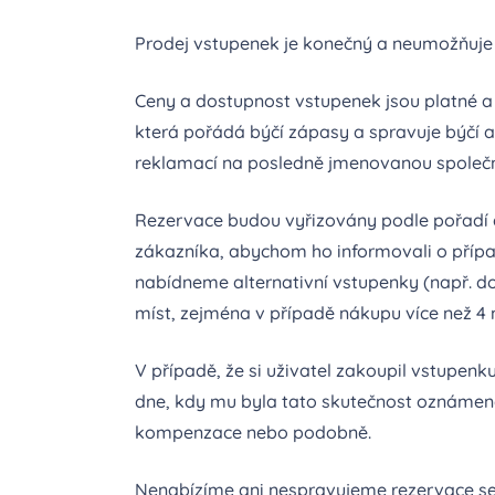
Prodej vstupenek je konečný a neumožňuje z
Ceny a dostupnost vstupenek jsou platné a
která pořádá býčí zápasy a spravuje býčí ar
reklamací na posledně jmenovanou společn
Rezervace budou vyřizovány podle pořadí d
zákazníka, abychom ho informovali o přípa
nabídneme alternativní vstupenky (např. do
míst, zejména v případě nákupu více než 4 
V případě, že si uživatel zakoupil vstupen
dne, kdy mu byla tato skutečnost oznámena
kompenzace nebo podobně.
Nenabízíme ani nespravujeme rezervace se s