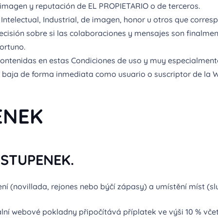
a imagen y reputación de EL PROPIETARIO o de terceros.
Intelectual, Industrial, de imagen, honor u otros que corre
ecisión sobre si las colaboraciones y mensajes son finalme
ortuno.
contenidas en estas Condiciones de uso y muy especialmente,
 baja de forma inmediata como usuario o suscriptor de la 
ENEK
STUPENEK.
í (novillada, rejones nebo býčí zápasy) a umístění míst (slun
ální webové pokladny připočítává příplatek ve výši 10 % vče