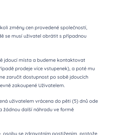
koli změny cen provedené společností,
ě se musí uživatel obrátit s případnou
bě jdoucí místa a budeme kontaktovat
ípadě prodeje více vstupenek), a poté mu
eme zaručit dostupnost po sobě jdoucích
 pevně zakoupené Uživatelem.
ená uživatelem vrácena do pěti (5) dnů ode
na žádnou další náhradu ve formě
é, osoby se zdravotním postižením, protože