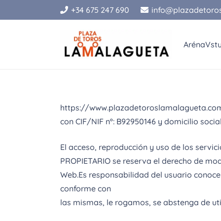
+34 675 247 690
info@plazadetoro
Aréna
Vst
https://www.plazadetoroslamalagueta.com (
con CIF/NIF nº: B92950146 y domicilio social
El acceso, reproducción y uso de los servi
PROPIETARIO se reserva el derecho de modif
Web.Es responsabilidad del usuario conocer
conforme con
las mismas, le rogamos, se abstenga de util