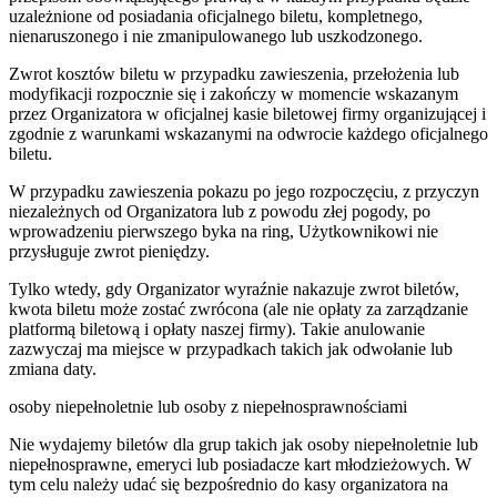
uzależnione od posiadania oficjalnego biletu, kompletnego,
nienaruszonego i nie zmanipulowanego lub uszkodzonego.
Zwrot kosztów biletu w przypadku zawieszenia, przełożenia lub
modyfikacji rozpocznie się i zakończy w momencie wskazanym
przez Organizatora w oficjalnej kasie biletowej firmy organizującej i
zgodnie z warunkami wskazanymi na odwrocie każdego oficjalnego
biletu.
W przypadku zawieszenia pokazu po jego rozpoczęciu, z przyczyn
niezależnych od Organizatora lub z powodu złej pogody, po
wprowadzeniu pierwszego byka na ring, Użytkownikowi nie
przysługuje zwrot pieniędzy.
Tylko wtedy, gdy Organizator wyraźnie nakazuje zwrot biletów,
kwota biletu może zostać zwrócona (ale nie opłaty za zarządzanie
platformą biletową i opłaty naszej firmy). Takie anulowanie
zazwyczaj ma miejsce w przypadkach takich jak odwołanie lub
zmiana daty.
osoby niepełnoletnie lub osoby z niepełnosprawnościami
Nie wydajemy biletów dla grup takich jak osoby niepełnoletnie lub
niepełnosprawne, emeryci lub posiadacze kart młodzieżowych. W
tym celu należy udać się bezpośrednio do kasy organizatora na