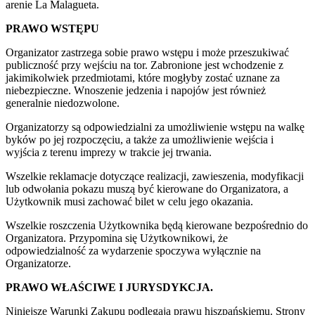
arenie La Malagueta.
PRAWO WSTĘPU
Organizator zastrzega sobie prawo wstępu i może przeszukiwać
publiczność przy wejściu na tor. Zabronione jest wchodzenie z
jakimikolwiek przedmiotami, które mogłyby zostać uznane za
niebezpieczne. Wnoszenie jedzenia i napojów jest również
generalnie niedozwolone.
Organizatorzy są odpowiedzialni za umożliwienie wstępu na walkę
byków po jej rozpoczęciu, a także za umożliwienie wejścia i
wyjścia z terenu imprezy w trakcie jej trwania.
Wszelkie reklamacje dotyczące realizacji, zawieszenia, modyfikacji
lub odwołania pokazu muszą być kierowane do Organizatora, a
Użytkownik musi zachować bilet w celu jego okazania.
Wszelkie roszczenia Użytkownika będą kierowane bezpośrednio do
Organizatora. Przypomina się Użytkownikowi, że
odpowiedzialność za wydarzenie spoczywa wyłącznie na
Organizatorze.
PRAWO WŁAŚCIWE I JURYSDYKCJA.
Niniejsze Warunki Zakupu podlegają prawu hiszpańskiemu. Strony