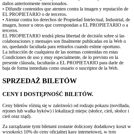
daños anteriormente mencionados.
• Difundir contenidos que atenten contra la imagen y reputación de
EL PROPIETARIO o de terceros.
• Atentar contra los derechos de Propiedad Intelectual, Industrial, de
imagen, honor u otros que correspondan a EL PROPIETARIO o a
terceros.
EL PROPIETARIO tendrá plena libertad de decisión sobre si las
colaboraciones y mensajes son finalmente publicadas en la Web o
no, quedando facultada para retirarlos cuando estime oportuno.
La infracción de cualquiera de las normas contenidas en estas
Condiciones de uso y muy especialmente, de lo previsto en la
presente cláusula, facultarán a EL PROPIETARIO para darle de
baja de forma inmediata como usuario o suscriptor de la Web.
SPRZEDAŻ BILETÓW
CENY I DOSTĘPNOŚĆ BILETÓW.
Ceny biletów różnią się w zależności od rodzaju pokazu (novillada,
rejones lub walka byków) i lokalizacji miejsc (słońce, cień, słońce i
cień oraz rząd).
Za zarządzanie tymi biletami zostanie doliczony dodatkowy koszt w
wysokości 10% do ceny oficjalnej kasy internetowej, w tym