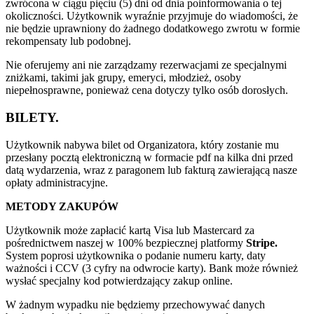
zwrócona w ciągu pięciu (5) dni od dnia poinformowania o tej
okoliczności. Użytkownik wyraźnie przyjmuje do wiadomości, że
nie będzie uprawniony do żadnego dodatkowego zwrotu w formie
rekompensaty lub podobnej.
Nie oferujemy ani nie zarządzamy rezerwacjami ze specjalnymi
zniżkami, takimi jak grupy, emeryci, młodzież, osoby
niepełnosprawne, ponieważ cena dotyczy tylko osób dorosłych.
BILETY.
Użytkownik nabywa bilet od Organizatora, który zostanie mu
przesłany pocztą elektroniczną w formacie pdf na kilka dni przed
datą wydarzenia, wraz z paragonem lub fakturą zawierającą nasze
opłaty administracyjne.
METODY ZAKUPÓW
Użytkownik może zapłacić kartą Visa lub Mastercard za
pośrednictwem naszej w 100% bezpiecznej platformy
Stripe.
System poprosi użytkownika o podanie numeru karty, daty
ważności i CCV (3 cyfry na odwrocie karty). Bank może również
wysłać specjalny kod potwierdzający zakup online.
W żadnym wypadku nie będziemy przechowywać danych