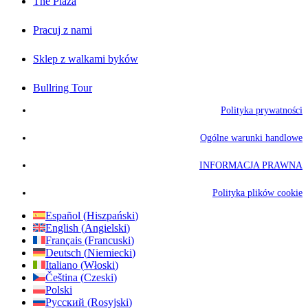
The Plaza
Pracuj z nami
Sklep z walkami byków
Bullring Tour
Polityka prywatności
Ogólne warunki handlowe
INFORMACJA PRAWNA
Polityka plików cookie
Español
(
Hiszpański
)
English
(
Angielski
)
Français
(
Francuski
)
Deutsch
(
Niemiecki
)
Italiano
(
Włoski
)
Čeština
(
Czeski
)
Polski
Русский
(
Rosyjski
)