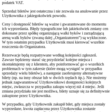
podatek VAT.
Sprzedaż biletów jest ostateczna i nie zezwala na anulowanie przez
Użytkownika z jakiegokolwiek powodu.
Ceny i dostępność biletów są ważne i gwarantowane do momentu
ich wyprzedania. Błędy typograficzne lub jakiekolwiek zmiany cen
dokonane przez spółkę organizującą walki byków i zarządzającą
areną walk byków (zwaną dalej „Organizatorem”) są wykluczone.
W tym ostatnim przypadku Użytkownik musi kierować wszelkie
roszczenia do Organizatora.
Rezerwacje będą rozpatrywane według kolejności zgłoszeń.
Zawsze będziemy starać się przydzielać kolejne miejsca i
skontaktujemy się z klientem, aby poinformować go o wszelkich
problemach w tym zakresie (które mogą wystąpić w przypadku
sprzedaży wielu biletów), a następnie zaoferujemy alternatywne
bilety (np. na inny obszar lub w dwóch rzędach itp.). Nie możemy
jednak zagwarantować Użytkownikowi dostępności kolejnych
miejsc, zwłaszcza w przypadku zakupu więcej niż 4 miejsc. Jeśli
zmiana przydziału nie jest możliwa, bilety uznaje się za definitywnie
zakupione przez Użytkownika.
W przypadku, gdy Użytkownik zakupił bilet, gdy miejsca zostały
wyprzedane, kwota zapłacona przez Użytkownika zostanie