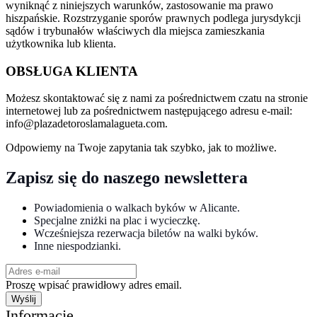
wyniknąć z niniejszych warunków, zastosowanie ma prawo
hiszpańskie. Rozstrzyganie sporów prawnych podlega jurysdykcji
sądów i trybunałów właściwych dla miejsca zamieszkania
użytkownika lub klienta.
OBSŁUGA KLIENTA
Możesz skontaktować się z nami za pośrednictwem czatu na stronie
internetowej lub za pośrednictwem następującego adresu e-mail:
info@plazadetoroslamalagueta.com.
Odpowiemy na Twoje zapytania tak szybko, jak to możliwe.
Zapisz się do naszego newslettera
Powiadomienia o walkach byków w Alicante.
Specjalne zniżki na plac i wycieczkę.
Wcześniejsza rezerwacja biletów na walki byków.
Inne niespodzianki.
Proszę wpisać prawidłowy adres email.
Wyślij
Informacje