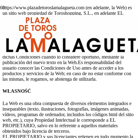
https://www.plazadetoroslamalagueta.com (en adelante, la Web) es
un sitio web propiedad de Toroshopping, S.L., en adelante EL
PROPIETARIO, con CIF/NIF nº: B92950146 y domicilio social
en: Centro Melior Vasari. Urbanización La Alzambra, 3, Local 1,
C.P. 29660 – Marbella (Málaga).
El acceso, reproducción y uso de los servicios de la Web requiere la
aceptación previa de las Condiciones de Uso vigentes en cada
momento; EL PROPIETARIO se reserva el derecho de modificar
dichas Condiciones cuando lo considere oportuno, mediante la
publicación del nuevo texto en la Web.Es responsabilidad del
usuario conocer las Condiciones de Uso antes de acceder a los
productos y servicios de la Web; en caso de no estar conforme con
las mismas, le rogamos, se abstenga de utilizarla.
WŁASNOŚĆ
La Web es una obra compuesta de diversos elementos integrados e
inseparables (texto, ilustraciones, fotografías, imágenes animadas,
vídeos, programas de ordenador, incluidos los códigos html del sitio
web, etc.), cuya Propiedad Intelectual le corresponde a EL
PROPIETARIO, salvo en lo referente a aquellos materiales
obtenidos bajo licencia de terceros.
EL PROPIETARIO y sus licenciantes retienen en todo momento la