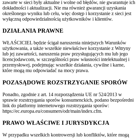
zawarte w sieci były aktualne i wolne od błędów, nie gwarantuje ich
dokładności i aktualizacji. Nie ma również gwarancji uzyskania
określonego wyniku lub celu, więc dostęp i korzystanie z sieci jest
wyłączną odpowiedzialnością użytkowników i klientów.
DZIAŁANIA PRAWNE
WŁAŚCICIEL będzie ścigał naruszenia niniejszych Warunków
użytkowania, a także wszelkie niewłaściwe korzystanie z Witryny
lub jej zawartości, naruszenia praw przysługujących mu lub jego
licencjodawcom, w szczególności praw własności intelektualnej i
przemysłowej, podejmując wszelkie działania, cywilne i karne,
które mogą mu odpowiadać na mocy prawa.
POZASĄDOWE ROZSTRZYGANIE SPORÓW
Ponadto, zgodnie z art. 14 rozporządzenia UE nr 524/2013 w
sprawie rozstrzygania sporów konsumenckich, podano bezpośredni
link do platformy internetowego rozstrzygania sporów:
https://ec.europa.eu/consumers/odr/main/index.cfm.
PRAWO WŁAŚCIWE I JURYSDYKCJA
W przypadku wszelkich kontrowersji lub konfliktów, które mogą