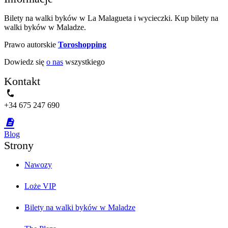
Bilety na walki byków w La Malagueta i wycieczki. Kup bilety na
walki byków w Maladze.
Prawo autorskie
Toroshopping
Dowiedz się
o nas
wszystkiego
Kontakt
phone
+34 675 247 690
description
Blog
Strony
Nawozy
Loże VIP
Bilety na walki byków w Maladze