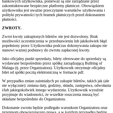
bankowych użytkownika, ponieważ są one zarządzane przez
zakontraktowane bezpieczne platformy płatnicze. Obowiązkiem
użytkownika jest uważne przeczytanie warunków użytkowania i
polityki prywatności tych bramek płatniczych przed dokonaniem
płatności.
ZWROTY.
Zwrot kwoty zakupionych biletów nie jest dozwolony. Brak
możliwości uczestniczenia w przedstawieniu lub jakikolwiek błąd
popełniony przez Użytkownika podczas dokonywania zakupu nie
stanowi ważnej podstawy do zwrotu zapłaconej kwoty.
Jako oficjalny punkt sprzedaży, bilety oferowane do sprzedaży są
wydawane bezpośrednio przez spółkę zarządzającą Bullring of
Malaga (tj. przez Organizatora). Użytkownik otrzymuje oficjalny
bilet od spółki pocztą elektroniczną w formacie pdf.
W przypadku zmian zaistniałych po zakupie biletów, takich jak (ale
nie wyłącznie): zmiana daty, godziny, składu, zastępstwa, odwołania
i/lub jakiegokolwiek innego wydarzenia. Użytkownik wyraźnie
przyjmuje do wiadomości, że wszelkie roszczenia muszą być
składane bezpośrednio do Organizatora.
Dokonanie zwrotu będzie podlegało warunkom Organizatora oraz
przepisom obowiązującego prawa, a w każdym przypadku będzie