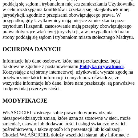
poddają się sądom i trybunałom miejsca zamieszkania Użytkownika
w celu rozstrzygania konfliktów i zrzekają się jakiejkolwiek innej
jurysdykcji, zgodnie z przepisami obowiązującego prawa. W
przypadku, gdy Użytkownicy mają miejsce zamieszkania poza
terytorium Hiszpanii, zastosowanie mają przepisy obowiązującego
prawa dotyczące właściwej jurysdykcji, a w przypadku ich braku
strony poddają się sądom i trybunałom miasta stołecznego Madrytu.
OCHRONA DANYCH
Informacje lub dane osobowe, które nam przekazujesz, będą
traktowane zgodnie z postanowieniami
Polityka prywatności
.
Korzystając z tej strony internetowej, użytkownik wyraża zgodę na
przetwarzanie takich informacji i danych oraz oświadcza, że
wszystkie informacje lub dane, które nam przekazuje, są prawdziwe
i odpowiadają rzeczywistości.
MODYFIKACJE
WŁAŚCICIEL zastrzega sobie prawo do wprowadzania
niezapowiedzianych zmian, które uzna za stosowne w sieci, może
zmieniać, usuwać lub dodawać treści i usługi świadczone za ich
pośrednictwem, a także sposób ich prezentacji lub lokalizacji.
Chociaż WŁAŚCICIEL dołoży wszelkich starań, aby informacje