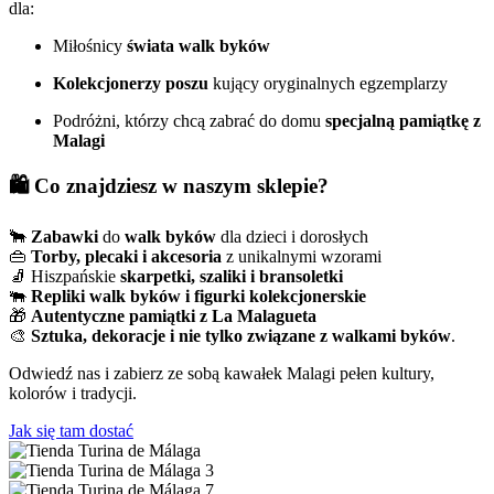
dla:
Miłośnicy
świata walk byków
Kolekcjonerzy poszu
kujący oryginalnych egzemplarzy
Podróżni, którzy chcą zabrać do domu
specjalną pamiątkę z
Malagi
🛍️ Co znajdziesz w naszym sklepie?
🐂
Zabawki
do
walk
byków
dla dzieci i dorosłych
👜
Torby, plecaki i akcesoria
z unikalnymi wzorami
🧦 Hiszpańskie
skarpetki, szaliki i bransoletki
🐃
Repliki walk byków i figurki kolekcjonerskie
🎁
Autentyczne pamiątki z La Malagueta
🎨
Sztuka, dekoracje i nie tylko związane z walkami byków
.
Odwiedź nas i zabierz ze sobą kawałek Malagi pełen kultury,
kolorów i tradycji.
Jak się tam dostać