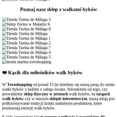
Poznaj nasz sklep z walkami byków
❤️ Kącik dla miłośników walk byków
W
Toroshopping
od ponad 15 lat dzielimy się naszą pasją do sztuki
walki byków z ludźmi z całego świata. Niezależnie od tego, czy
prowadzimy
sklep fizyczny w arenach
walk byków, na
targach
walk byków
czy w naszym
sklepie internetowym
, naszą misją jest
podtrzymywanie tradycji dzięki unikalnym produktom, które
przekazują esencję walk byków.
Każdy egzemplarz jest
tworzony z miłością i szacunkiem dla