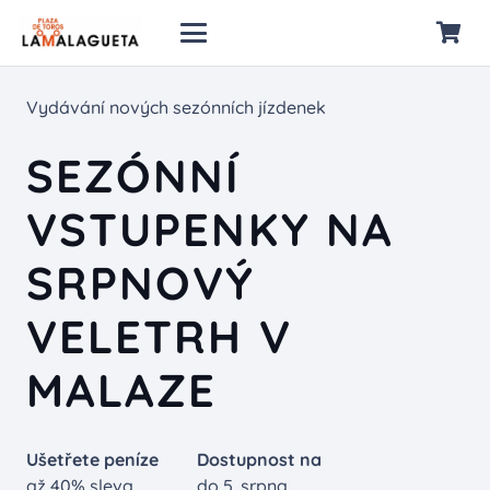
Vydávání nových sezónních jízdenek
SEZÓNNÍ
VSTUPENKY NA
SRPNOVÝ
VELETRH V
MALAZE
Ušetřete peníze
Dostupnost na
až 40% sleva
do 5. srpna