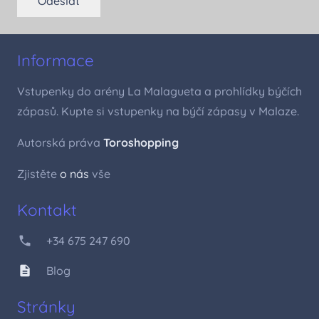
Odeslat
Informace
Vstupenky do arény La Malagueta a prohlídky býčích
zápasů. Kupte si vstupenky na býčí zápasy v Malaze.
Autorská práva
Toroshopping
Zjistěte
o nás
vše
Kontakt
phone
+34 675 247 690
description
Blog
Stránky