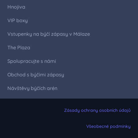
Hnojiva
VIP boxy
Vstupenky na býčí zápasy v Málaze
The Plaza
Spolupracujte s námi
Obchod s býčími zápasy
Návštěvy býčích arén
Zásady ochrany osobních údajů
Všeobecné podmínky