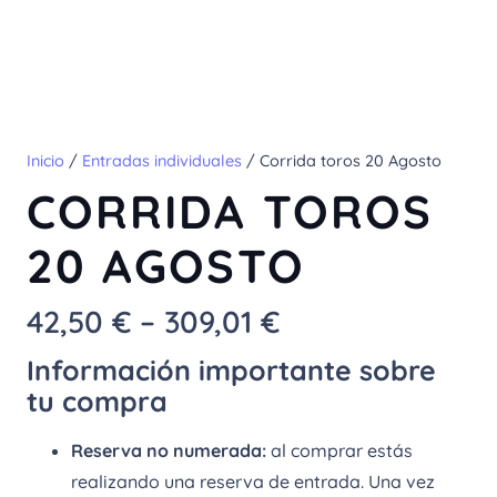
Inicio
/
Entradas individuales
/ Corrida toros 20 Agosto
CORRIDA TOROS
20 AGOSTO
Rango
42,50
€
–
309,01
€
de
Información importante sobre
precios:
tu compra
desde
42,50 €
Reserva no numerada:
al comprar estás
hasta
realizando una reserva de entrada. Una vez