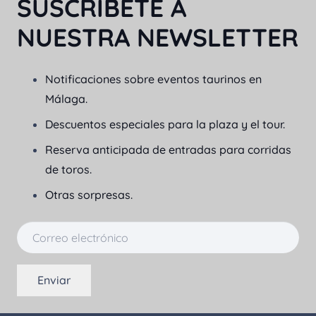
SUSCRÍBETE A
opciones
op
NUESTRA NEWSLETTER
se
se
pueden
pu
elegir
ele
Notificaciones sobre eventos taurinos en
en
en
Málaga.
la
la
Descuentos especiales para la plaza y el tour.
página
pá
de
de
Reserva anticipada de entradas para corridas
producto
pr
de toros.
Otras sorpresas.
Enviar