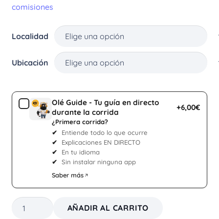
comisiones
Localidad
Ubicación
Olé Guide - Tu guía en directo
+6,00€
durante la corrida
¿Primera corrida?
Entiende todo lo que ocurre
Explicaciones EN DIRECTO
En tu idioma
Sin instalar ninguna app
Saber más
Corrida
AÑADIR AL CARRITO
toros