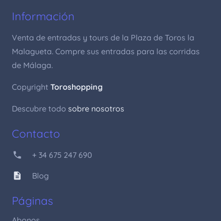
Información
Venta de entradas y tours de la Plaza de Toros la
Malagueta. Compre sus entradas para las corridas
de Málaga.
Copyright
Toroshopping
Descubre todo
sobre nosotros
Contacto
phone
+ 34 675 247 690
description
Blog
Páginas
Abonos