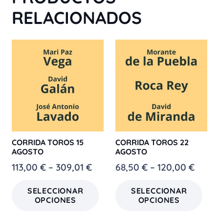
RELACIONADOS
CORRIDA TOROS 15
CORRIDA TOROS 22
AGOSTO
AGOSTO
Rango
Rang
113,00
€
–
309,01
€
68,50
€
–
120,00
€
de
de
Este
Est
SELECCIONAR
SELECCIONAR
precios:
preci
producto
pr
OPCIONES
OPCIONES
desde
desd
tiene
tie
113,00 €
68,50