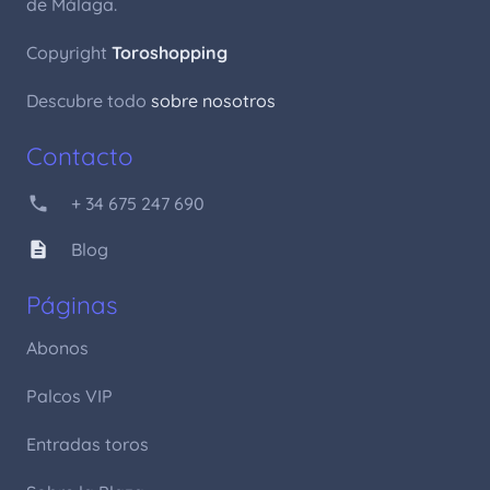
de Málaga.
Copyright
Toroshopping
Descubre todo
sobre nosotros
Contacto
phone
+ 34 675 247 690
description
Blog
Páginas
Abonos
Palcos VIP
Entradas toros