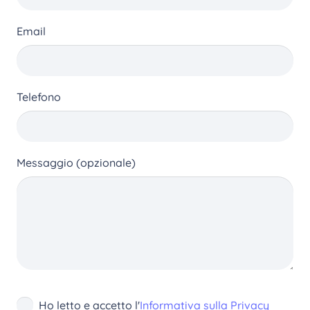
scelte
nella
Email
pagina
del
prodotto
Telefono
Messaggio (opzionale)
Ho letto e accetto l'
Informativa sulla Privacy