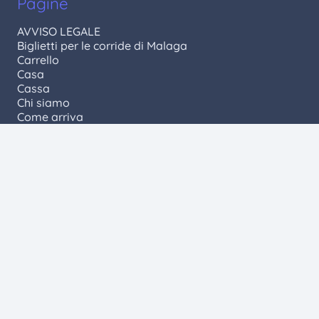
Pagine
AVVISO LEGALE
Biglietti per le corride di Malaga
Carrello
Casa
Cassa
Chi siamo
Come arriva
Contatto
Data di consegna e commissioni
Errore 404
Fertilizzanti
Grazie
Il mio account
Informativa sui cookie
Informativa sulla privacy
L’Arena
Manifesto della corrida a Malaga
Negozio
Negozio di corride
Notizie
Palchi VIP