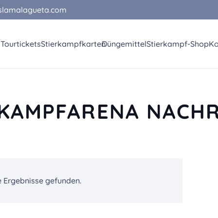
slamalagueta.com
a
Tourtickets
Stierkampfkarten
Düngemittel
Stierkampf-Shop
Ko
RKAMPFARENA NACH
e Ergebnisse gefunden.