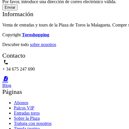
Por favor, introduce una dirección de correo electrónico válida.
Enviar
Información
Venta de entradas y tours de la Plaza de Toros la Malagueta. Compre s
Copyright
Toroshopping
Descubre todo
sobre nosotros
Contacto
phone
+ 34 675 247 690
description
Blog
Páginas
Abonos
Palcos VIP
Entradas toros
Sobre la Plaza
Trabaja con nosotros
Tienda taurina