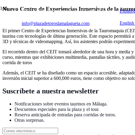
Nuevo Centro de Experiencias Inmersivas de la taur
675 247 690 (entradas toros) / 695 943 811 (visitas)
Español
English 
info@plazadetoroslamalagueta.com
El primer Centro de Experiencias Inmersivas de la Tauromaquia (CEIT)
taurina con tecnologías de última generación. Este espacio permitirá a
3D y técnicas de videomapping. Así, los asistentes podrán experimenta
El recorrido dentro del CEIT tomará alrededor de una hora y media y ut
curso, mientras que exhibiciones multimedia, pantallas táctiles, y aud
corrida de toros​
Además, el CEIT se ha diseñado como un espacio accesible, adaptado p
inversión inicial superior a 600,000 euros, tiene como objetivo no solo
Suscríbete a nuestra newsletter
Notificaciones sobre eventos taurinos en Málaga.
Descuentos especiales para la plaza y el tour.
Reserva anticipada de entradas para corridas de toros.
Otras sorpresas.