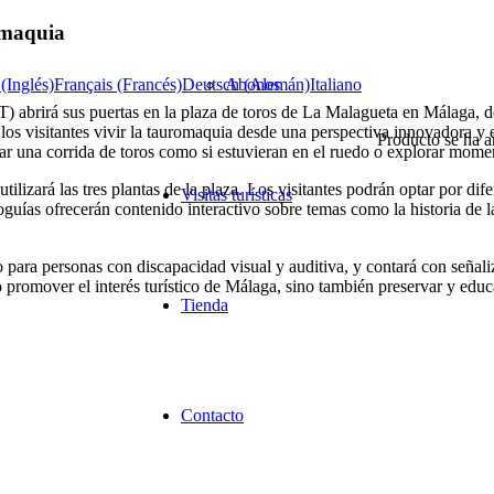
omaquia
(Inglés)
Français (Francés)
Deutsch (Alemán)
Abonos
Italiano
 abrirá sus puertas en la plaza de toros de La Malagueta en Málaga, de
 los visitantes vivir la tauromaquia desde una perspectiva innovadora y 
Producto
se ha añ
r una corrida de toros como si estuvieran en el ruedo o explorar moment
ilizará las tres plantas de la plaza. Los visitantes podrán optar por di
Visitas turísticas
ioguías ofrecerán contenido interactivo sobre temas como la historia de
ara personas con discapacidad visual y auditiva, y contará con señaliza
 promover el interés turístico de Málaga, sino también preservar y educa
Tienda
Contacto