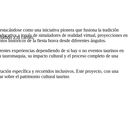
stacándose como una iniciativa pionera que fusiona la tradición
educativa a través de simuladores de realidad virtual, proyecciones en
adido a tu carrito.
os históricos de la fiesta brava desde diferentes ángulos.
ferentes experiencias dependiendo de si hay o no eventos taurinos en
 la tauromaquia, su impacto cultural y el proceso completo de una
ción específica y recorridos inclusivos. Este proyecto, con una
r sobre el patrimonio cultural taurino​